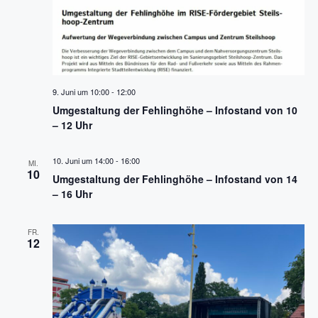
h
S
t
u
e
n
c
9. Juni um 10:00
-
12:00
-
h
Umgestaltung der Fehlinghöhe – Infostand von 10
N
– 12 Uhr
e
a
u
10. Juni um 14:00
-
16:00
MI.
v
10
Umgestaltung der Fehlinghöhe – Infostand von 14
n
i
– 16 Uhr
g
d
FR.
a
12
A
t
n
i
o