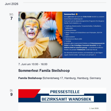
n
s
ä
Juni 2026
t
h
s
SO.
l
7
a
t
e
l
n
a
t
.
l
u
n
t
g
u
7. Juni um 10:00
-
16:00
A
Sommerfest Famila Steilshoop
n
n
Eichenlohweg 17, Hamburg, Hamburg, Germany
Famila Steilshoop
g
s
DI.
i
9
e
c
n