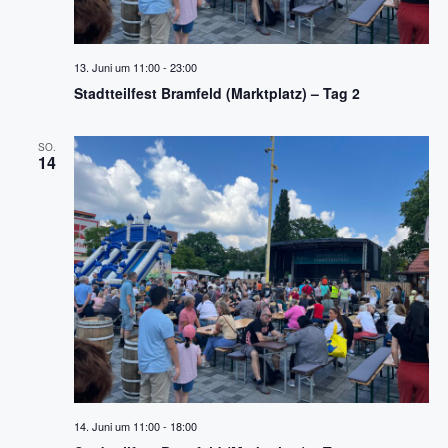
i
g
13. Juni um 11:00
-
23:00
a
Stadtteilfest Bramfeld (Marktplatz) – Tag 2
t
SO.
14
i
o
n
14. Juni um 11:00
-
18:00