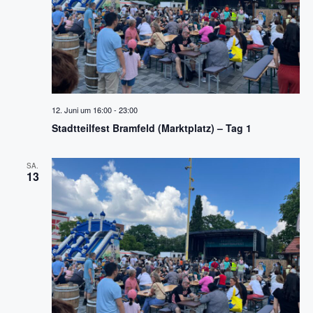
s
n
i
c
h
t
12. Juni um 16:00
-
23:00
Stadtteilfest Bramfeld (Marktplatz) – Tag 1
e
SA.
n
13
,
N
a
v