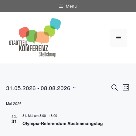
Zum
Menu
Inhalt
springen
Menü
Veranstaltungen
V
V
31.05.2026
 - 
08.08.2026
S
L
u
D
i
e
c
e
s
h
a
Mai 2026
t
r
e
t
e
r
31. Mai um 8:00
-
18:00
a
SO.
u
31
Olympia-Referendum Abstimmungstag
a
m
n
w